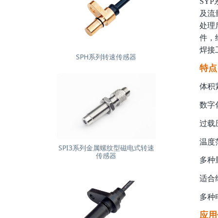
SY
及流
处理
件，
焊接
SPH系列转速传感器
特点
体积
数字
过载
温度
SPI3系列金属螺纹型磁电式转速
传感器
多种
适合
多种
应用