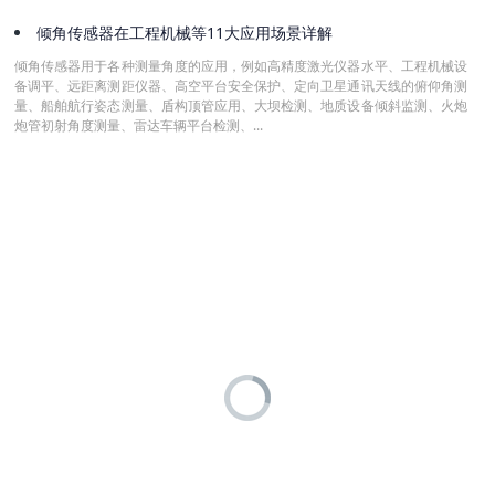
倾角传感器在工程机械等11大应用场景详解
倾角传感器用于各种测量角度的应用，例如高精度激光仪器水平、工程机械设
备调平、远距离测距仪器、高空平台安全保护、定向卫星通讯天线的俯仰角测
量、船舶航行姿态测量、盾构顶管应用、大坝检测、地质设备倾斜监测、火炮
炮管初射角度测量、雷达车辆平台检测、...