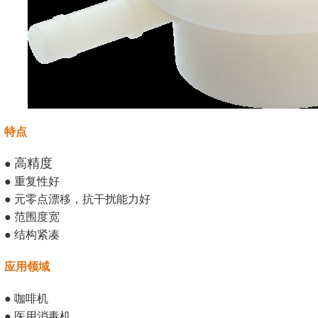
特点
高精度
●
● 重复性好
● 元零点漂移，抗干扰能力好
● 范围度宽
● 结构紧凑
应用领域
● 咖啡机
● 医用消毒机