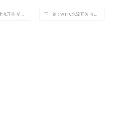
关 塑胶材质 尼龙加玻纤
下一篇
:
W11C水流开关 金属材质 铜外壳