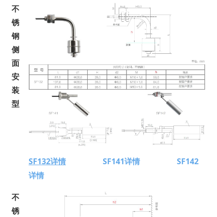
不
锈
钢
侧
面
安
装
型
SF132详情
SF141详情
SF142
详情
不
锈