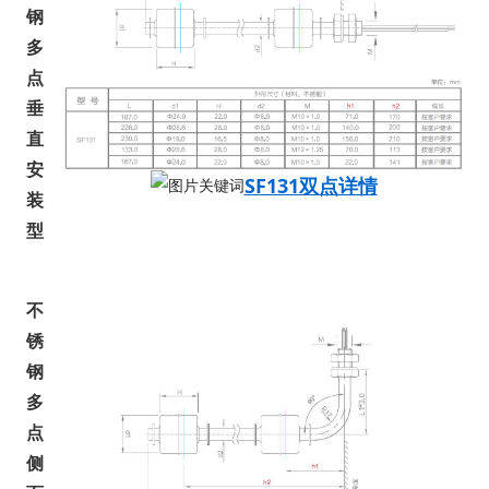
钢
多
点
垂
直
安
SF131双点详情
装
型
不
锈
钢
多
点
侧