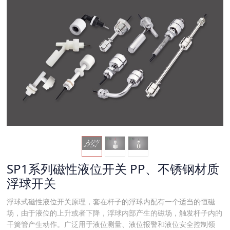
SP1系列磁性液位开关 PP、不锈钢材质
浮球开关
浮球式磁性液位开关原理，套在杆子的浮球内配有一个适当的恒磁
场，由于液位的上升或者下降，浮球内部产生的磁场，触发杆子内的
干簧管产生动作。广泛用于液位测量、液位报警和液位安全控制领