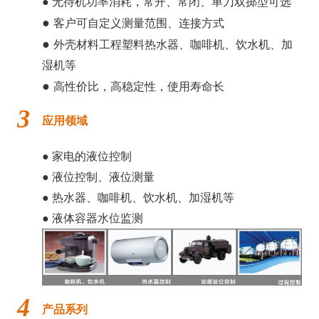
● 无待机功率消耗，常开、常闭、单刀双掷型可选
●
客户可自定义测量范围、连接方式
●
外壳材料工程塑料热水器、咖啡机、饮水机、加
湿机等
●
高性价比，高稳定性，使用寿命长
3
应用领域
● 家电的液位控制
● 液位控制、液位测量
● 热水器、咖啡机、饮水机、加湿机等
● 液体容器水位监测
4
产品系列