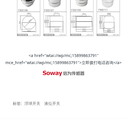
<a href="wtai://wp/mc;15899863791"
mce_href="wtai://wp/mc;15899863791">立即拨打电话咨询</a>
标签:
浮球开关
液位开关