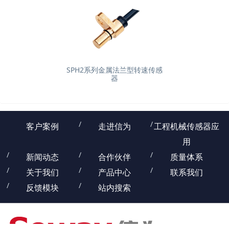
SPH2系列金属法兰型转速传感
器
客户案例
走进信为
工程机械传感器应
用
新闻动态
合作伙伴
质量体系
关于我们
产品中心
联系我们
反馈模块
站内搜索