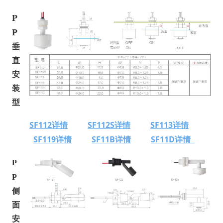
P
P
垂
直
安
装
型
SF112详情
SF112S详情
SF113详情
SF119详情
SF11B详情
SF11D详情
P
P
侧
面
安