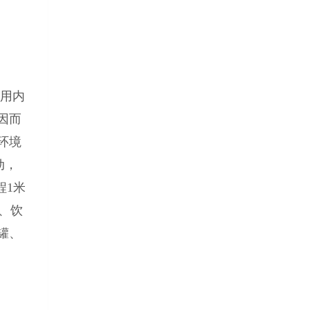
用内
因而
环境
动，
程1米
品、饮
罐、