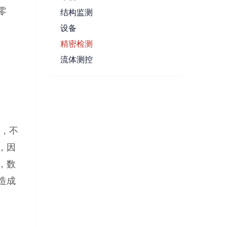
零
结构监测
设备
精密检测
流体测控
，不
，因
，数
造成