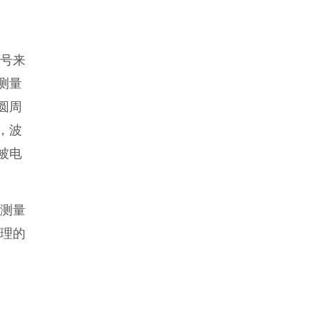
号来
测量
圆周
，波
被电
测量
处理的